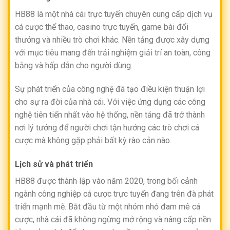
HB88 là một nhà cái trực tuyến chuyên cung cấp dịch vụ
cá cược thể thao, casino trực tuyến, game bài đổi
thưởng và nhiều trò chơi khác. Nền tảng được xây dựng
với mục tiêu mang đến trải nghiệm giải trí an toàn, công
bằng và hấp dẫn cho người dùng.
Sự phát triển của công nghệ đã tạo điều kiện thuận lợi
cho sự ra đời của nhà cái. Với việc ứng dụng các công
nghệ tiên tiến nhất vào hệ thống, nền tảng đã trở thành
nơi lý tưởng để người chơi tận hưởng các trò chơi cá
cược mà không gặp phải bất kỳ rào cản nào.
Lịch sử và phát triển
HB88 được thành lập vào năm 2020, trong bối cảnh
ngành công nghiệp cá cược trực tuyến đang trên đà phát
triển mạnh mẽ. Bắt đầu từ một nhóm nhỏ đam mê cá
cược, nhà cái đã không ngừng mở rộng và nâng cấp nền