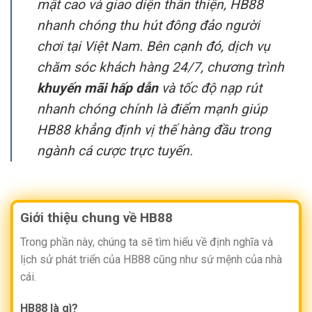
mật cao và giao diện thân thiện, HB88
nhanh chóng thu hút đông đảo người
chơi tại Việt Nam. Bên cạnh đó, dịch vụ
chăm sóc khách hàng 24/7, chương trình
khuyến mãi hấp dẫn
và tốc độ nạp rút
nhanh chóng chính là điểm mạnh giúp
HB88 khẳng định vị thế hàng đầu trong
ngành cá cược trực tuyến.
Giới thiệu chung về HB88
Trong phần này, chúng ta sẽ tìm hiểu về định nghĩa và
lịch sử phát triển của HB88 cũng như sứ mệnh của nhà
cái.
HB88 là gì?