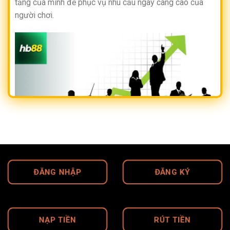
tảng của mình để phục vụ nhu cầu ngày càng cao của
người chơi.
Lịch sử và phát triển
ĐĂNG NHẬP
ĐĂNG KÝ
Đến nay, thương hiệu đã phát triển thành một trong
những nhà cái lớn tại Việt Nam, thu hút hàng triệu người
chơi tham gia mỗi ngày. Nhờ vào sự đổi mới và cải tiến
NẠP TIỀN
RÚT TIỀN
liên tục, nền tảng luôn giữ vững vị thế của mình trên thị