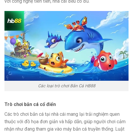
với công nghệ tiên tiến, nhà cái đều có đủ.
Các loại trò chơi Bắn Cá HB88
Trò chơi bắn cá cổ điển
Các trò chơi bắn cá tại nhà cái mang lại trải nghiệm quen
thuộc với đồ họa đơn giản và hấp dẫn, giúp người chơi cảm
nhận như đang tham gia vào máy bắn cá truyền thống. Luật