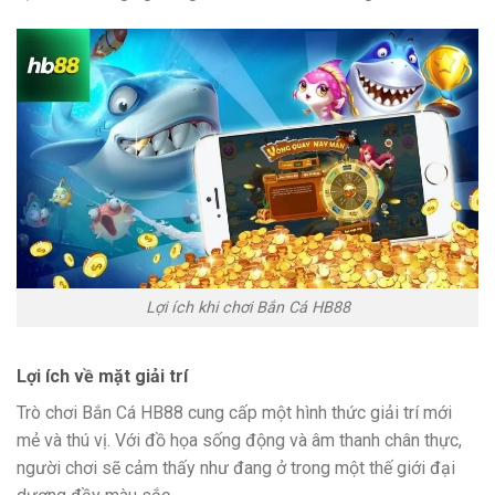
Lợi ích khi chơi Bắn Cá HB88
Lợi ích về mặt giải trí
Trò chơi Bắn Cá HB88 cung cấp một hình thức giải trí mới
mẻ và thú vị. Với đồ họa sống động và âm thanh chân thực,
người chơi sẽ cảm thấy như đang ở trong một thế giới đại