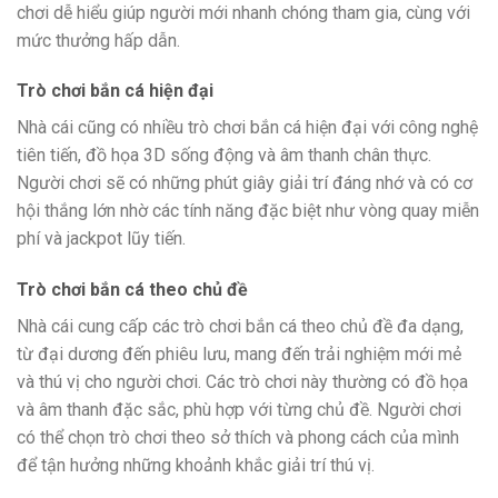
chơi dễ hiểu giúp người mới nhanh chóng tham gia, cùng với
mức thưởng hấp dẫn.
Trò chơi bắn cá hiện đại
Nhà cái cũng có nhiều trò chơi bắn cá hiện đại với công nghệ
tiên tiến, đồ họa 3D sống động và âm thanh chân thực.
Người chơi sẽ có những phút giây giải trí đáng nhớ và có cơ
hội thắng lớn nhờ các tính năng đặc biệt như vòng quay miễn
phí và jackpot lũy tiến.
Trò chơi bắn cá theo chủ đề
Nhà cái cung cấp các trò chơi bắn cá theo chủ đề đa dạng,
từ đại dương đến phiêu lưu, mang đến trải nghiệm mới mẻ
và thú vị cho người chơi. Các trò chơi này thường có đồ họa
và âm thanh đặc sắc, phù hợp với từng chủ đề. Người chơi
có thể chọn trò chơi theo sở thích và phong cách của mình
để tận hưởng những khoảnh khắc giải trí thú vị.