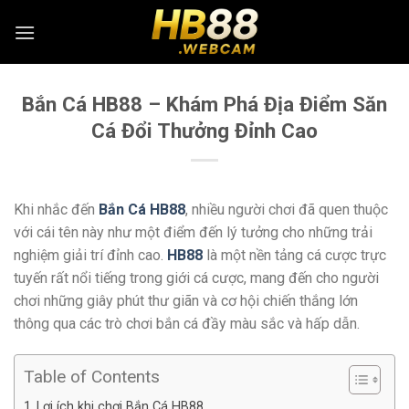
Bỏ
qua
nội
dung
Bắn Cá HB88 – Khám Phá Địa Điểm Săn
Cá Đổi Thưởng Đỉnh Cao
Khi nhắc đến
Bắn Cá HB88
, nhiều người chơi đã quen thuộc
với cái tên này như một điểm đến lý tưởng cho những trải
nghiệm giải trí đỉnh cao.
HB88
là một nền tảng cá cược trực
tuyến rất nổi tiếng trong giới cá cược, mang đến cho người
chơi những giây phút thư giãn và cơ hội chiến thắng lớn
thông qua các trò chơi bắn cá đầy màu sắc và hấp dẫn.
Table of Contents
Lợi ích khi chơi Bắn Cá HB88